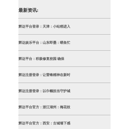
最新资讯:
辉达平台登录：天津：小站稻进入
辉达娱乐平台：山东即墨：晒鱼忙
辉达平台：积极修复校园 确保
辉达注册登录：让雷锋精神在新时
辉达注册登录：以巾帼担当守护城
辉达平台官方：浙江湖州：梅花枝
辉达平台官方：西安：古城墙下感