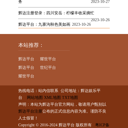
务
2023-10-27
辉达注册登录：四川安岳：柠檬丰收采摘忙
2023-10-26
辉达平台：九寨沟秋色美如画
2023-10-26
本站推荐：
辉达平台
耀世平台
辉达平台
世纪平台
耀世平台
热线电话：站内信联系 公司地址：辉达娱乐平
台
网站地图
XML地图
TXT地图
声明：本站为辉达平台官方网站，敬请用户甄别以
辉达平台注册
公布的正式信息内容为准。谨防不良
人士假冒！
Copyright © 2016-2024 辉达平台 版权所有
粤ICP备