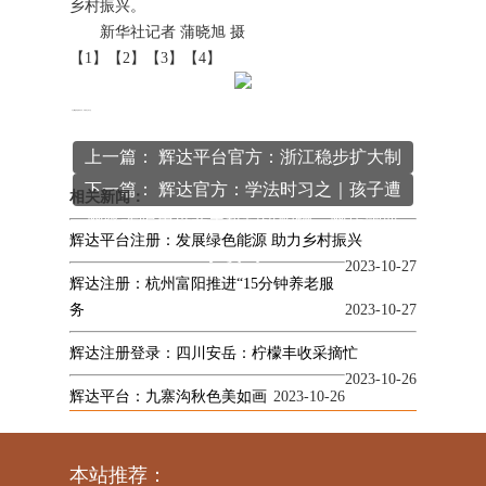
乡村振兴。
新华社记者 蒲晓旭 摄
【1】【2】【3】【4】
本文
辉达平台
编辑发布，转载请注明出处
http://www.prsmember.com/article/xingyedongtai/593.html
上一篇： 辉达平台官方：浙江稳步扩大制
下一篇： 辉达官方：学法时习之｜孩子遭
度型开放
相关新闻：
网络诈骗用母亲手机扫码购物，网店需要
辉达平台注册：发展绿色能源 助力乡村振兴
担责吗？
2023-10-27
辉达注册：杭州富阳推进“15分钟养老服
务
2023-10-27
辉达注册登录：四川安岳：柠檬丰收采摘忙
2023-10-26
辉达平台：九寨沟秋色美如画
2023-10-26
本站推荐：