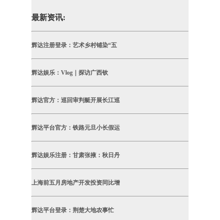
最新资讯:
辉达注册登录：艺术乡村铺染“五
辉达娱乐：Vlog｜探访广西钦
辉达官方：巡回审判艇开展长江巡
辉达平台官方：铁路元旦小长假运
辉达娱乐注册：甘肃张掖：秋日丹
上海前五月房地产开发投资同比增
辉达平台登录：荆楚大地农事忙