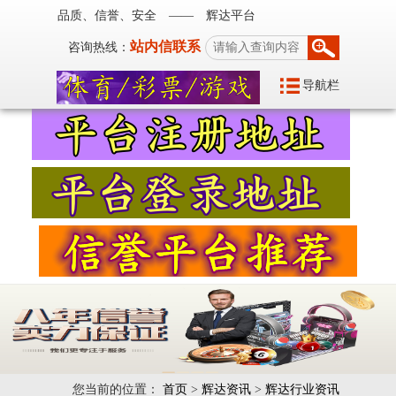
品质、信誉、安全 —— 辉达平台
站内信联系
咨询热线：
导航栏
您当前的位置：
首页
>
辉达资讯
>
辉达行业资讯