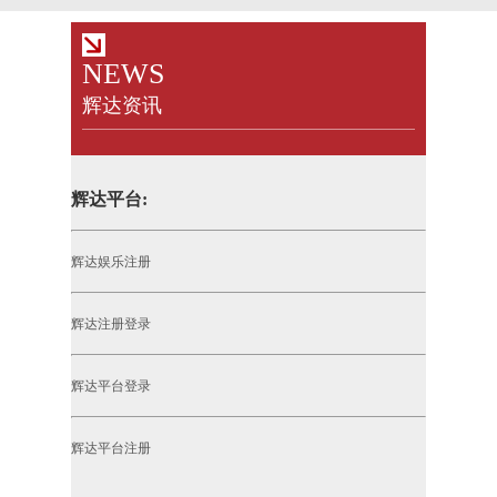
NEWS
辉达资讯
辉达平台:
辉达娱乐注册
辉达注册登录
辉达平台登录
辉达平台注册