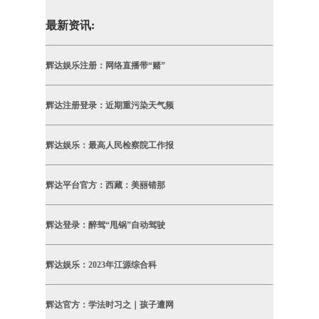
最新资讯:
辉达娱乐注册：网络直播带“赌”
辉达注册登录：近期重污染天气频
辉达娱乐：最高人民检察院工作报
辉达平台官方：西藏：美丽错那
辉达登录：醉驾“甩锅”自动驾驶
辉达娱乐：2023年江源综合科
辉达官方：学法时习之｜孩子遭网