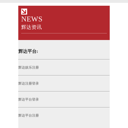
NEWS
辉达资讯
辉达平台:
辉达娱乐注册
辉达注册登录
辉达平台登录
辉达平台注册