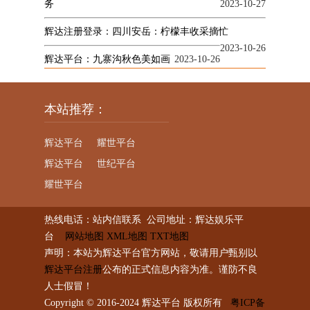
务
2023-10-27
辉达注册登录：四川安岳：柠檬丰收采摘忙
2023-10-26
辉达平台：九寨沟秋色美如画
2023-10-26
本站推荐：
辉达平台
耀世平台
辉达平台
世纪平台
耀世平台
热线电话：站内信联系 公司地址：辉达娱乐平
台
网站地图
XML地图
TXT地图
声明：本站为辉达平台官方网站，敬请用户甄别以
辉达平台注册
公布的正式信息内容为准。谨防不良
人士假冒！
Copyright © 2016-2024 辉达平台 版权所有
粤ICP备