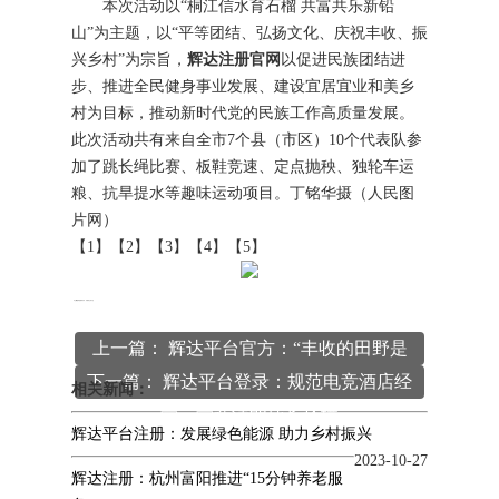
本次活动以“桐江信水育石榴 共富共乐新铅
山”为主题，以“平等团结、弘扬文化、庆祝丰收、振
兴乡村”为宗旨，
辉达注册官网
以促进民族团结进
步、推进全民健身事业发展、建设宜居宜业和美乡
村为目标，推动新时代党的民族工作高质量发展。
此次活动共有来自全市7个县（市区）10个代表队参
加了跳长绳比赛、板鞋竞速、定点抛秧、独轮车运
粮、抗旱提水等趣味运动项目。丁铭华摄（人民图
片网）
【1】【2】【3】【4】【5】
本文
辉达平台
编辑发布，转载请注明出处
http://www.prsmember.com/article/xingyedongtai/555.html
上一篇： 辉达平台官方：“丰收的田野是
下一篇： 辉达平台登录：规范电竞酒店经
最美的画卷”
相关新闻：
营 营造清朗成长环境
辉达平台注册：发展绿色能源 助力乡村振兴
2023-10-27
辉达注册：杭州富阳推进“15分钟养老服