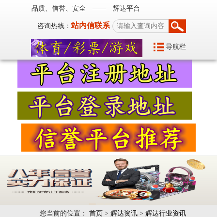
品质、信誉、安全 —— 辉达平台
站内信联系
咨询热线：
导航栏
您当前的位置：
首页
>
辉达资讯
>
辉达行业资讯